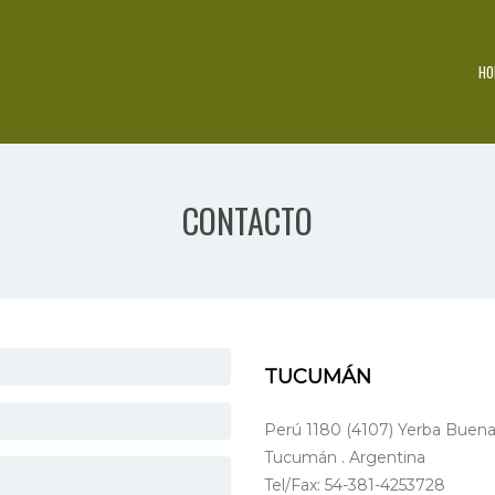
HO
CONTACTO
TUCUMÁN
Perú 1180 (4107) Yerba Buen
Tucumán . Argentina
Tel/Fax: 54-381-4253728