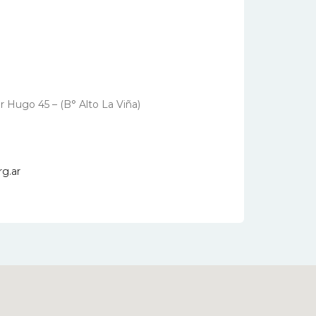
 Hugo 45 – (B° Alto La Viña)
g.ar