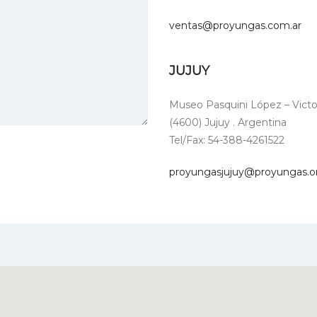
ventas@proyungas.com.ar
JUJUY
Museo Pasquini López – Victor
(4600) Jujuy . Argentina
Tel/Fax: 54-388-4261522
proyungasjujuy@proyungas.or