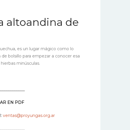
ra altoandina de
uechua, es un lugar mágico como lo
a de bolsillo para empezar a conocer esa
y hierbas minúsculas.
_____________
AR EN PDF
R:
ventas@proyungas.org.ar
_____________