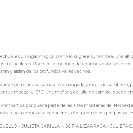
chua, es un lugar mágico como lo sugiere su nombre. Una altipl
 lagos multicolores. Rodeada a menudo de enormes nubes blancas 
ran y aíslan de los profundos valles vecinos.
ía puede permitir una camisa arremangada y exigir un sombrero, per
mente empezar a -5°C. Una mañana de julio en cambio, puede em
ca, compartida por buena parte de las altas montañas del Noroeste
 bolsillo para empezar a conocer esa flora, dominada por pastizal
UELLO – JULIETA CARILLA – SOFÍA LIZÁRRAGA – JULIETA 